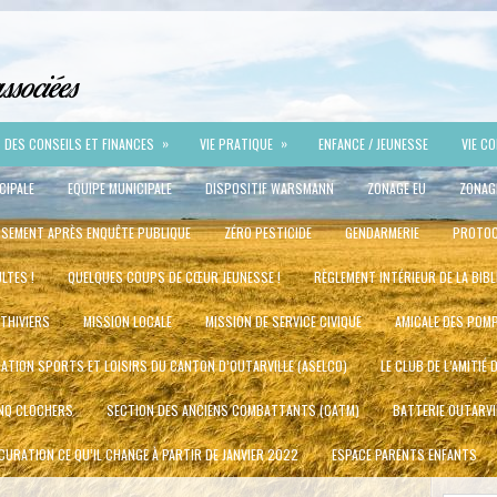
»
»
DES CONSEILS ET FINANCES
VIE PRATIQUE
ENFANCE / JEUNESSE
VIE C
CIPALE
EQUIPE MUNICIPALE
DISPOSITIF WARSMANN
ZONAGE EU
ZONAG
SSEMENT APRÈS ENQUÊTE PUBLIQUE
ZÉRO PESTICIDE
GENDARMERIE
PROTOC
LTES !
QUELQUES COUPS DE CŒUR JEUNESSE !
RÈGLEMENT INTÉRIEUR DE LA BIB
ITHIVIERS
MISSION LOCALE
MISSION DE SERVICE CIVIQUE
AMICALE DES POMP
ATION SPORTS ET LOISIRS DU CANTON D’OUTARVILLE (ASELCO)
LE CLUB DE L’AMITIÉ 
INQ CLOCHERS
SECTION DES ANCIENS COMBATTANTS (CATM)
BATTERIE OUTARVI
URATION CE QU’IL CHANGE À PARTIR DE JANVIER 2022
ESPACE PARENTS ENFANTS