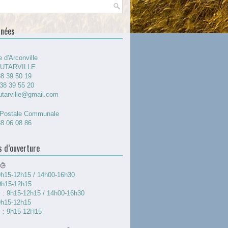
nnées
 d'Arconville
OUTARVILLE
38 39 50 19
38 39 55 20
utarville@gmail.com
Postale Communale
38 06 08 86
s d’ouverture
9h15-12h15 / 14h00-16h30
 9h15-12h15
i : 9h15-12h15 / 14h00-16h30
9h15-12h15
i : 9h15-12H15