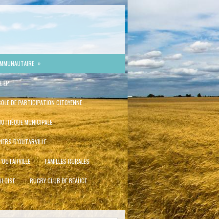
»
OMMUNAUTAIRE
E EP
OLE DE PARTICIPATION CITOYENNE
LIOTHÈQUE MUNICIPALE
IERS D’OUTARVILLE
D’OUTARVILLE
FAMILLES RURALES
LLOISE
RUGBY CLUB DE BEAUCE