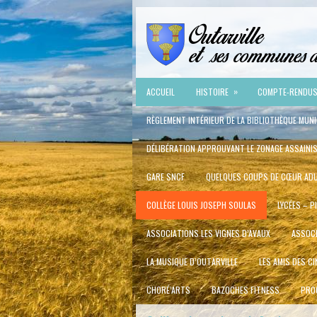
»
ACCUEIL
HISTOIRE
COMPTE-RENDUS 
RÈGLEMENT INTÉRIEUR DE LA BIBLIOTHÈQUE MUNI
DÉLIBÉRATION APPROUVANT LE ZONAGE ASSAINI
GARE SNCF
QUELQUES COUPS DE CŒUR ADU
COLLÈGE LOUIS JOSEPH SOULAS
LYCÉES – P
ASSOCIATIONS LES VIGNES D’AVAUX
ASSOCI
LA MUSIQUE D’OUTARVILLE
LES AMIS DES C
CHORÉ’ARTS
BAZOCHES FITNESS
PROC