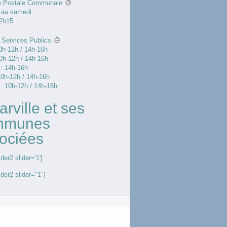
e Postale Communale
 au samedi :
12h15
 Services Publics
0h-12h / 14h-16h
0h-12h / 14h-16h
: 14h-16h
10h-12h / 14h-16h
: 10h-12h / 14h-16h
arville et ses
mmunes
ociées
der2 slider='1']
ider2 slider="1"]