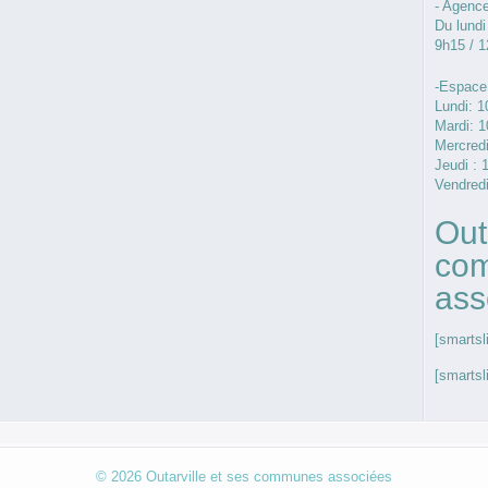
- Agenc
Du lundi
9h15 / 
-Espace
Lundi: 1
Mardi: 1
Mercredi
Jeudi : 
Vendredi
Out
co
ass
[smartsli
[smartsl
© 2026
Outarville et ses communes associées